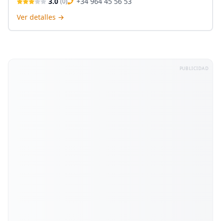
3.0
+34 964 45 56 53
(
0
)
garantizando las máximas evaluaciones de tus joyas.
Ver detalles →
PUBLICIDAD