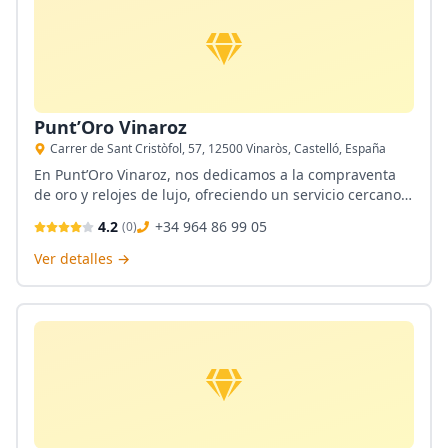
Punt’Oro Vinaroz
Carrer de Sant Cristòfol, 57, 12500 Vinaròs, Castelló, España
En Punt’Oro Vinaroz, nos dedicamos a la compraventa
de oro y relojes de lujo, ofreciendo un servicio cercano y
profesional en Vinaroz, Castellón. Nuestro equipo se
4.2
+34 964 86 99 05
(
0
)
especializa en la fundición y análisis de metales,
garantizando transacciones seguras y transparentes.
Ver detalles →
Valoramos la confianza de nuestros clientes y nos
esforzamos por ofrecer una experiencia excepcional.