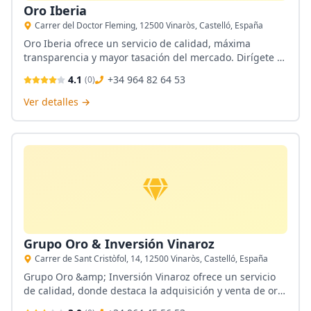
Oro Iberia
Carrer del Doctor Fleming, 12500 Vinaròs, Castelló, España
Oro Iberia ofrece un servicio de calidad, máxima
transparencia y mayor tasación del mercado. Dirígete a
su establecimiento en Vinaroz y vende tus joyas sin
4.1
+34 964 82 64 53
(
0
)
importar las condiciones en que se encuentren.
Ver detalles →
Grupo Oro & Inversión Vinaroz
Carrer de Sant Cristòfol, 14, 12500 Vinaròs, Castelló, España
Grupo Oro &amp; Inversión Vinaroz ofrece un servicio
de calidad, donde destaca la adquisición y venta de oro,
plata, empeños, fundición y oro de inversión,