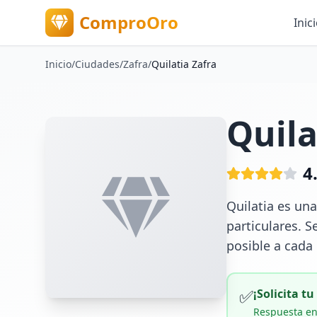
ComproOro
Inic
Inicio
/
Ciudades
/
Zafra
/
Quilatia Zafra
Quila
4
Quilatia es un
particulares. S
posible a cada 
✅
¡Solicita t
Respuesta en