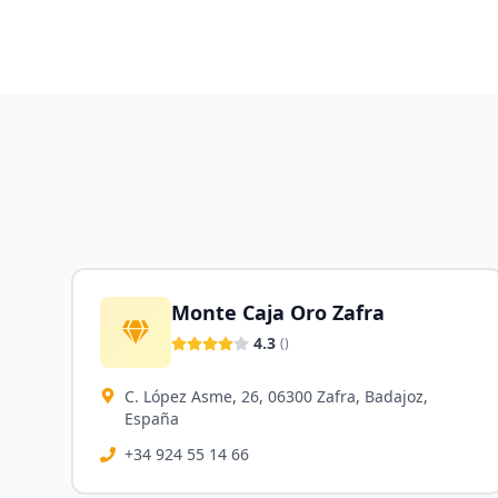
Monte Caja Oro Zafra
4.3
(
)
C. López Asme, 26, 06300 Zafra, Badajoz,
España
+34 924 55 14 66