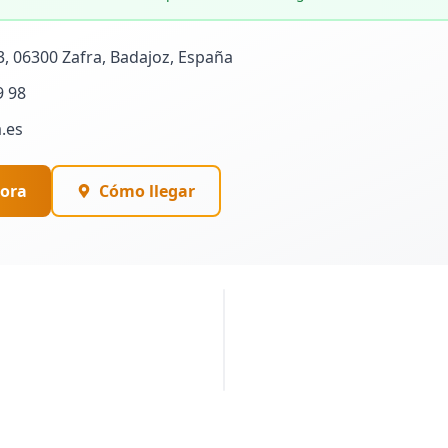
3, 06300 Zafra, Badajoz, España
9 98
a.es
ora
Cómo llegar
PUBLICIDAD