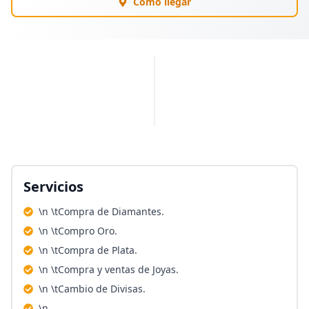
Cómo llegar
PUBLICIDAD
Servicios
\n \tCompra de Diamantes.
\n \tCompro Oro.
\n \tCompra de Plata.
\n \tCompra y ventas de Joyas.
\n \tCambio de Divisas.
\n