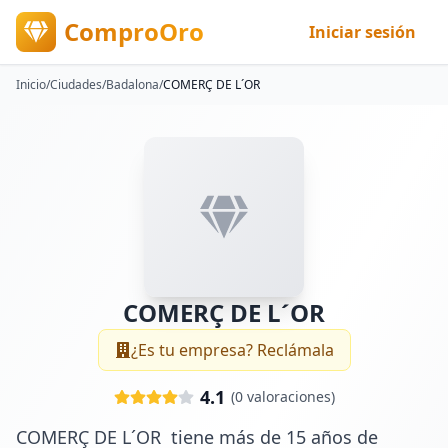
ComproOro
Iniciar sesión
Inicio
/
Ciudades
/
Badalona
/
COMERÇ DE L´OR
COMERÇ DE L´OR
¿Es tu empresa? Reclámala
4.1
(
0
valoraciones)
COMERÇ DE L´OR  tiene más de 15 años de 