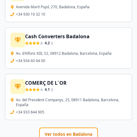
Avenida Martí Pujol, 270, Badalona, España
+34 930 10 32 10
Cash Converters Badalona
4.2
(
)
Av. d'Alfons XIII, 52, 08912 Badalona, Barcelona, España
+34 934 60 94 00
COMERÇ DE L´OR
4.1
(
)
Av. del President Companys, 25, 08911 Badalona, Barcelona,
España
+34 933 844 905
Ver todos en
Badalona