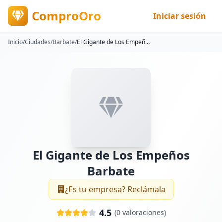
ComproOro
Iniciar sesión
Inicio
/
Ciudades
/
Barbate
/
El Gigante de Los Empeños Barbate
El Gigante de Los Empeños
Barbate
¿Es tu empresa? Reclámala
4.5
(
0
valoraciones)