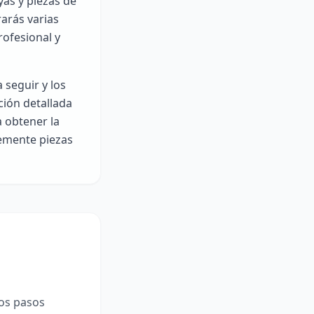
yas y piezas de
rarás varias
rofesional y
 seguir y los
ción detallada
a obtener la
lemente piezas
nos pasos