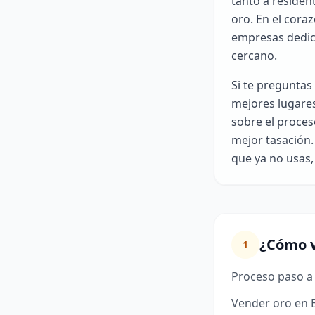
tanto a residen
oro. En el cora
empresas dedica
cercano.
Si te preguntas
mejores lugares
sobre el proces
mejor tasación.
que ya no usas,
¿Cómo v
1
Proceso paso a
Vender oro en B