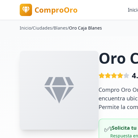
ComproOro
Inic
Inicio
/
Ciudades
/
Blanes
/
Oro Caja Blanes
Oro C
4
Compro Oro Oro
encuentra ubic
Permite la com
✅
¡Solicita t
Respuesta en