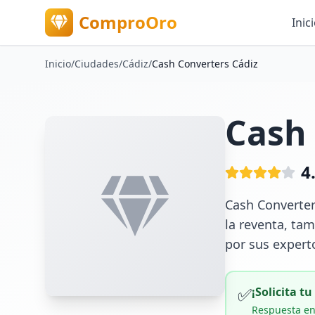
ComproOro
Inic
Inicio
/
Ciudades
/
Cádiz
/
Cash Converters Cádiz
Cash 
4
Cash Converter
la reventa, tam
por sus expert
✅
¡Solicita t
Respuesta en