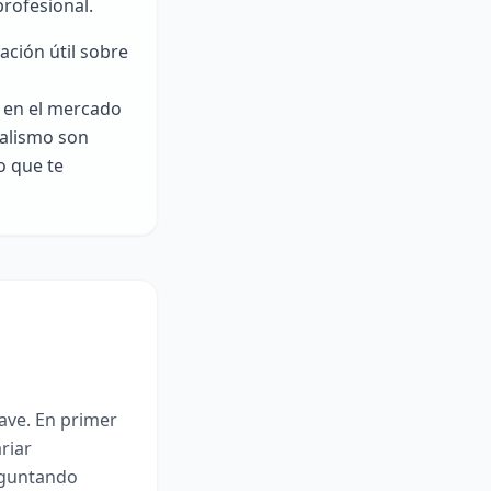
rofesional.
ación útil sobre
 en el mercado
nalismo son
o que te
ave. En primer
riar
eguntando