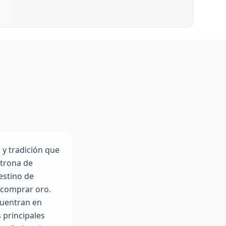
a y tradición que
atrona de
estino de
 comprar oro.
cuentran en
 principales