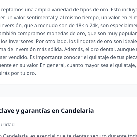
aceptamos una amplia variedad de tipos de oro. Esto incluy
r un valor sentimental y, al mismo tiempo, un valor en el 
 inversión, que a menudo son de 18k o 24k, son especialme
ambién compramos monedas de oro, que son muy populare
 los inversores. Por otro lado, los lingotes de oro son idea
ma de inversión más sólida. Además, el oro dental, aunqu
er vendido. Es importante conocer el quilataje de tus pieza
mente en su valor. En general, cuanto mayor sea el quilataje,
irás por tu oro.
clave y garantías en Candelaria
guridad
n Candelaria, es esencial que te sientas seguro durante tod