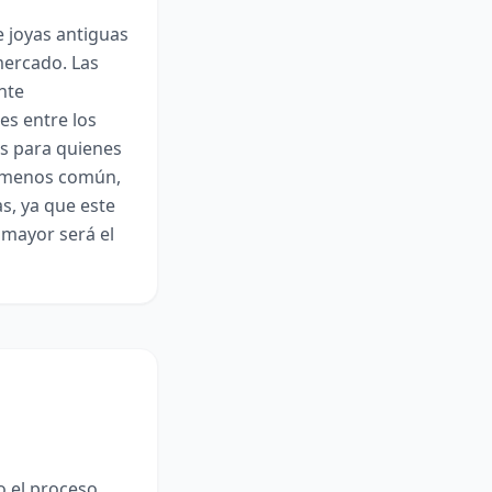
e joyas antiguas
mercado. Las
nte
s entre los
les para quienes
e menos común,
s, ya que este
 mayor será el
o el proceso.