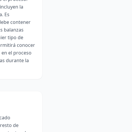
incluyen la
a. Es
debe contener
as balanzas
ier tipo de
ermitirá conocer
a en el proceso
as durante la
rcado
 resto de