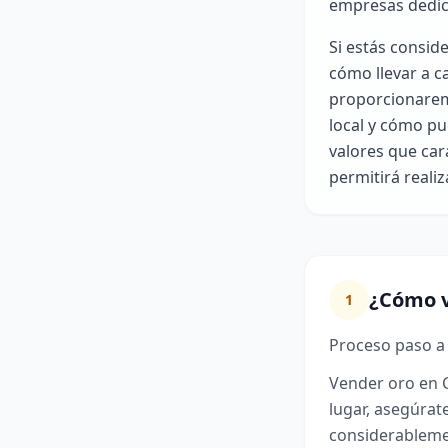
empresas dedica
Si estás consid
cómo llevar a c
proporcionarem
local y cómo pu
valores que car
permitirá reali
¿Cómo v
1
Proceso paso a
Vender oro en C
lugar, asegúrate
considerableme