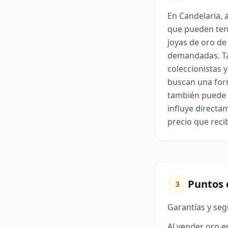
En Candelaria, 
que pueden tene
joyas de oro de
demandadas. T
coleccionistas y
buscan una for
también puede s
influye directa
precio que recib
Puntos 
3
Garantías y se
Al vender oro e