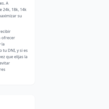
es. A
e 24k, 18k, 14k
maximizar su
ecibir
n ofrecer
 la
tu DNI, y si es
ez que elijas la
evitar
res