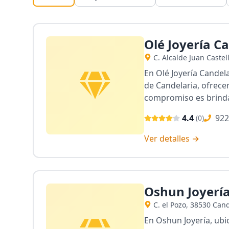
Olé Joyería C
C. Alcalde Juan Caste
En Olé Joyería Candel
de Candelaria, ofrece
compromiso es brinda
4.4
922
(
0
)
Ver detalles →
Oshun Joyerí
C. el Pozo, 38530 Can
En Oshun Joyería, ub