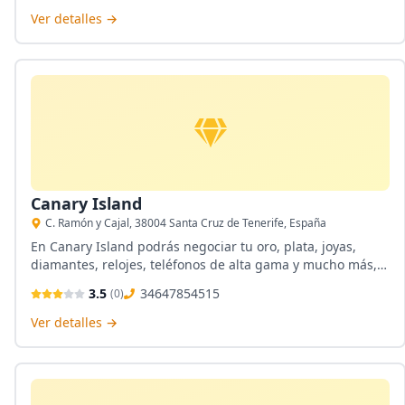
personalizada.
Ver detalles →
Canary Island
C. Ramón y Cajal, 38004 Santa Cruz de Tenerife, España
En Canary Island podrás negociar tu oro, plata, joyas,
diamantes, relojes, teléfonos de alta gama y mucho más,
sin contar que ofrecen empeños y la compra de papeletas
3.5
34647854515
(
0
)
de empeño para darle más opción a sus clientes en Santa
Cruz de Tenerife.
Ver detalles →