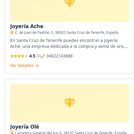
Joyería Ache
C. de Juan de Padrón, 5, 38002 Santa Cruz de Tenerife, España
En Santa Cruz de Tenerife puedes encontrar a Joyería
Ache; una empresa dedicada a la compra y venta de oro,
plata y joyería además de los empeños y papeletas,
4.5
34822143888
(
0
)
también poseen un taller propio, en su local podrás contar
con expertos en el área.
Ver detalles →
Joyería Olé
Carretera General del Sur, 6, 38107 Santa Cruz de Tenerife, España