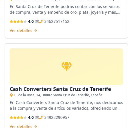
En Santa Cruz de Tenerife podrás contar con los servicios
de compra, venta y empeño de oro, plata, joyería y más,
sin contar que poseen una línea propia de joyas de
4.0
34627517152
(
0
)
ocasión para así brindar más variedad a los clientes.
Ver detalles →
Cash Converters Santa Cruz de Tenerife
C. de la Rosa, 14, 38002 Santa Cruz de Tenerife, España
En Cash Converters Santa Cruz de Tenerife, nos dedicamos
a la compra y venta de artículos variados, ofreciendo un
servicio especializado en la compra de oro. Ubicados en el
4.0
34922290957
(
0
)
corazón de la ciudad, brindamos también opciones de
financiamiento y envíos gratuitos. Nuestro compromiso es
Ver detalles →