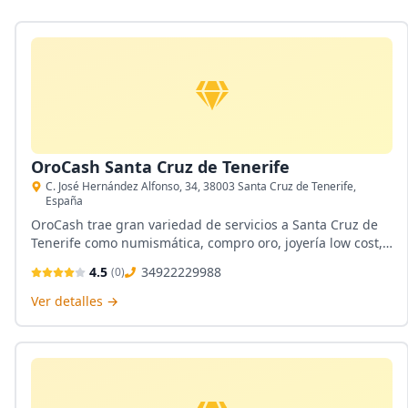
OroCash Santa Cruz de Tenerife
C. José Hernández Alfonso, 34, 38003 Santa Cruz de Tenerife,
España
OroCash trae gran variedad de servicios a Santa Cruz de
Tenerife como numismática, compro oro, joyería low cost,
oro de inversión, fundición y venta al mayor de oro,
4.5
34922229988
(
0
)
cambio de divisas y todo de la mano de asesores y
expertos en el mercado.\n\n&nbsp;
Ver detalles →