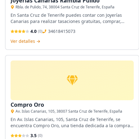
Joyerías Canarias Rambla Pulido
Rbla. de Pulido, 74, 38004 Santa Cruz de Tenerife, España
En Santa Cruz de Tenerife puedes contar con Joyerías
Canarias para realizar tasaciones gratuitas, comprar,
vender o empeñar etales precioos, joyas, relojes y
4.0
34618415073
(
0
)
diamantes, todo desde un mismo lugar en Rbla. de Pulido,
74.
Ver detalles →
Compro Oro
Av. Islas Canarias, 105, 38007 Santa Cruz de Tenerife, España
En Av. Islas Canarias, 105, Santa Cruz de Tenerife, se
encuentra Compro Oro, una tienda dedicada a la compra,
venta y empeño de oro, plata, coches y muchos más. En su
3.5
(
0
)
local contarás con tasaciones gratuitas y asesoría