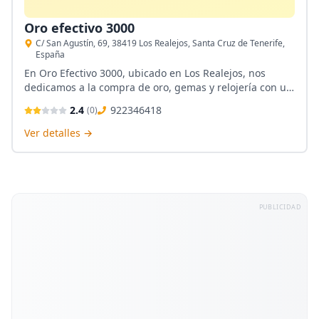
Oro efectivo 3000
C/ San Agustín, 69, 38419 Los Realejos, Santa Cruz de Tenerife,
España
En Oro Efectivo 3000, ubicado en Los Realejos, nos
dedicamos a la compra de oro, gemas y relojería con un
enfoque cercano y profesional. Nuestro compromiso es
2.4
922346418
(
0
)
ofrecer un servicio transparente y justo, garantizando la
mejor valoración para tus objetos de valor. Valoramos tu
Ver detalles →
confianza y queremos ser tu opción de referencia en
Santa Cruz de Tenerife.
PUBLICIDAD