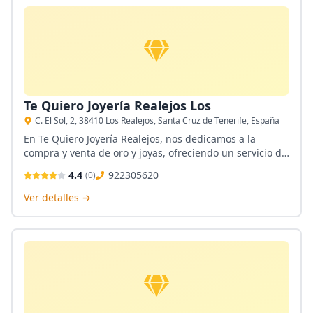
Te Quiero Joyería Realejos Los
C. El Sol, 2, 38410 Los Realejos, Santa Cruz de Tenerife, España
En Te Quiero Joyería Realejos, nos dedicamos a la
compra y venta de oro y joyas, ofreciendo un servicio de
calidad y confianza en Los Realejos. Nuestro taller
4.4
922305620
(
0
)
garantiza la mejor atención en la creación y reparación
de piezas únicas. Además, facilitamos el servicio de
Ver detalles →
empeños y la compra de diamantes, siempre con un
trato cercano y profesional.