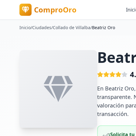
ComproOro
Inic
Inicio
/
Ciudades
/
Collado de Villalba
/
Beatriz Oro
Beatr
4
En Beatriz Oro
transparente. 
valoración para
transacción.
✅
¡Solicita t