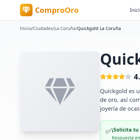
ComproOro
Inic
Inicio
/
Ciudades
/
La Coruña
/
Quickgold La Coruña
Quic
4
Quickgold es u
de oro, así co
joyería de ocas
✅
¡Solicita t
Respuesta en