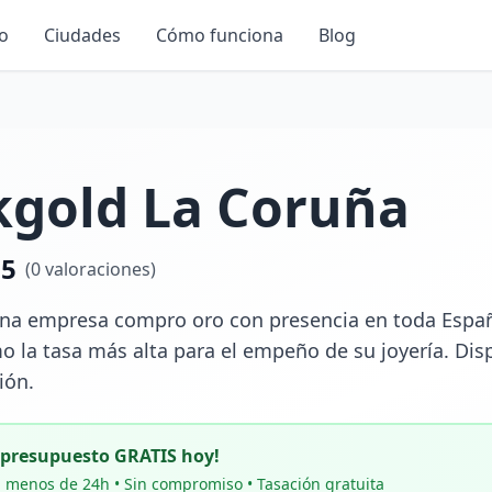
io
Ciudades
Cómo funciona
Blog
kgold La Coruña
.5
(
0
valoraciones)
na empresa compro oro con presencia en toda España.
mo la tasa más alta para el empeño de su joyería. Dis
ión.
u presupuesto GRATIS hoy!
 menos de 24h • Sin compromiso • Tasación gratuita