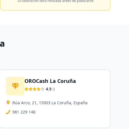
Tu valoración será revisada antes de publicarse
a
OROCash La Coruña
4.5
(
)
Rúa Arco, 21, 15003 La Coruña, España
981 229 148