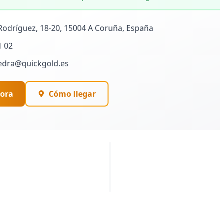
odríguez, 18-20, 15004 A Coruña, España
1 02
edra@quickgold.es
ora
Cómo llegar
PUBLICIDAD