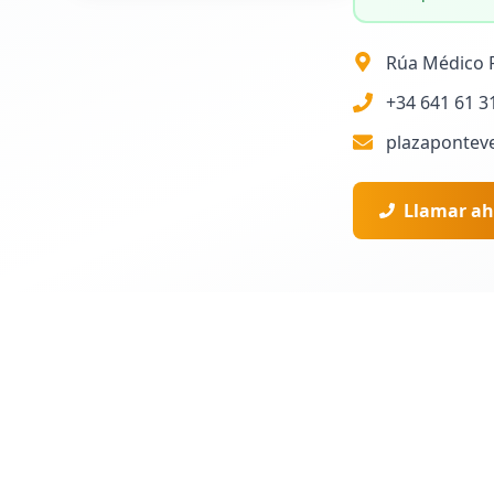
Rúa Médico R
+34 641 61 3
plazapontev
Llamar ah