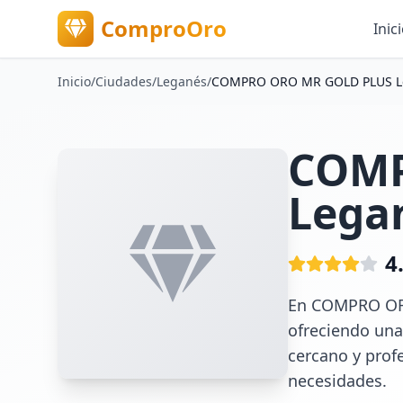
ComproOro
Inic
Inicio
/
Ciudades
/
Leganés
/
COMPRO ORO MR GOLD PLUS L
COMP
Lega
4
En COMPRO ORO
ofreciendo una
cercano y prof
necesidades.