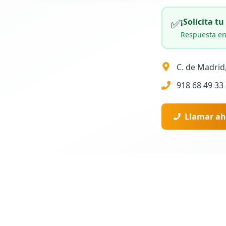
✅
¡Solicita t
Respuesta en
C. de Madrid
918 68 49 33
Llamar ah