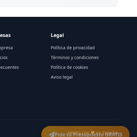
esas
Legal
mpresa
Política de privacidad
cios
Términos y condiciones
recuentes
Política de cookies
Aviso legal
Hecho con ❤️ en España
Pide tu Presupuesto GRATIS