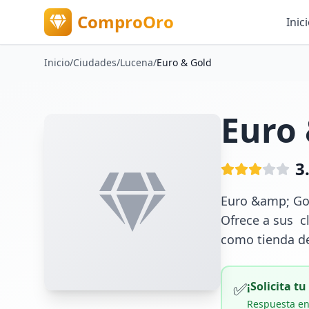
ComproOro
Inic
Inicio
/
Ciudades
/
Lucena
/
Euro & Gold
Euro 
3
Euro &amp; Gol
Ofrece a sus  c
como tienda de
✅
¡Solicita t
Respuesta en