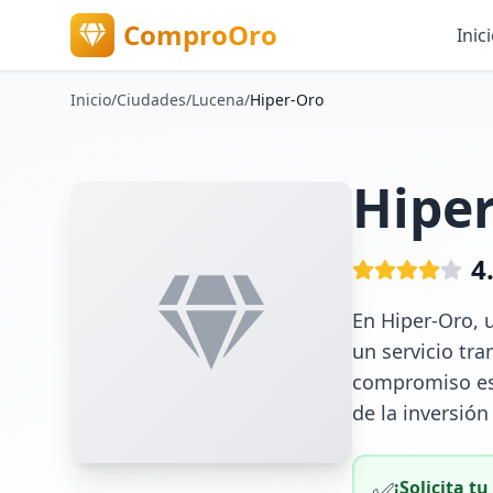
ComproOro
Inic
Inicio
/
Ciudades
/
Lucena
/
Hiper-Oro
Hipe
4
En Hiper-Oro, 
un servicio tr
compromiso es 
de la inversión
✅
¡Solicita t