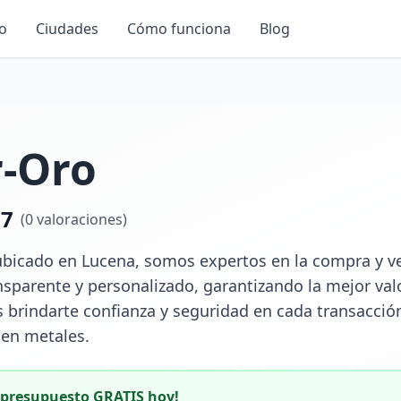
io
Ciudades
Cómo funciona
Blog
r-Oro
.7
(
0
valoraciones)
ubicado en Lucena, somos expertos en la compra y ve
ansparente y personalizado, garantizando la mejor val
brindarte confianza y seguridad en cada transacción
 en metales.
u presupuesto GRATIS hoy!