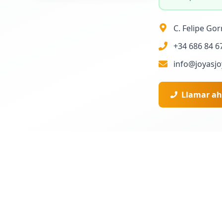
C. Felipe Gor
+34 686 84 6
info@joyasjo
Llamar ah