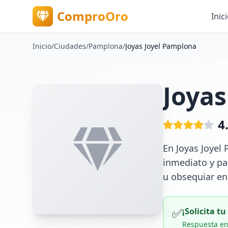
ComproOro
Inic
Inicio
/
Ciudades
/
Pamplona
/
Joyas Joyel Pamplona
Joyas
4
En Joyas Joyel
inmediato y pag
u obsequiar en
✅
¡Solicita t
Respuesta en