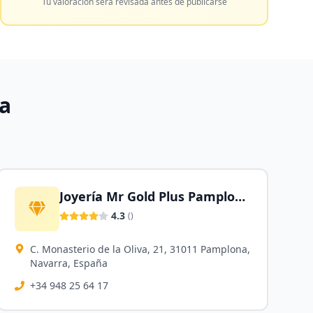
Tu valoración será revisada antes de publicarse
a
Joyería Mr Gold Plus Pamplona
4.3
(
)
C. Monasterio de la Oliva, 21, 31011 Pamplona,
Navarra, España
+34 948 25 64 17