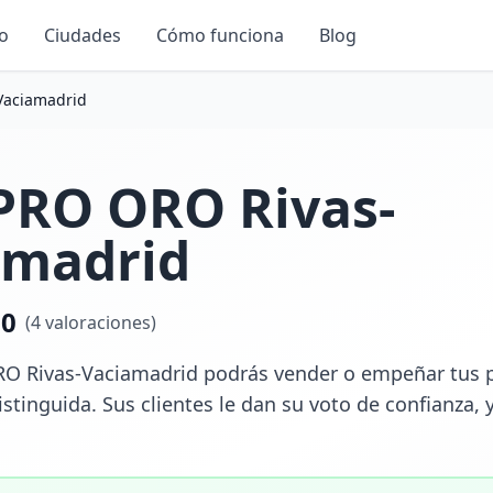
io
Ciudades
Cómo funciona
Blog
aciamadrid
RO ORO Rivas-
amadrid
.0
(
4
valoraciones)
Rivas-Vaciamadrid podrás vender o empeñar tus pie
istinguida. Sus clientes le dan su voto de confianza,