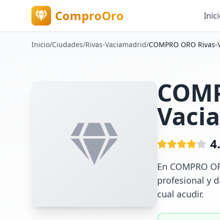
ComproOro
Inic
Inicio
/
Ciudades
/
Rivas-Vaciamadrid
/
COMPRO ORO Rivas-V
COMP
Vaci
4
En COMPRO ORO 
profesional y d
cual acudir.