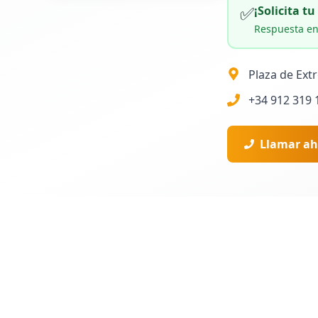
✅
¡Solicita t
Respuesta en
Plaza de Ext
+34 912 319 
Llamar ah