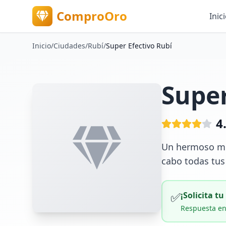
ComproOro
Inic
Inicio
/
Ciudades
/
Rubí
/
Super Efectivo Rubí
Super
4
Un hermoso mun
cabo todas tus
✅
¡Solicita t
Respuesta en