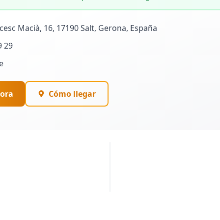
ncesc Macià, 16, 17190 Salt, Gerona, España
9 29
e
ora
Cómo llegar
PUBLICIDAD