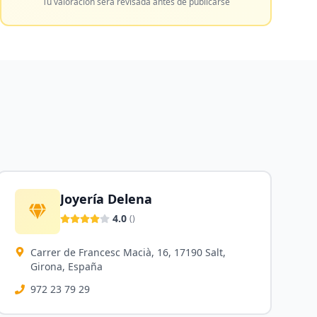
Tu valoración será revisada antes de publicarse
Joyería Delena
4.0
(
)
Carrer de Francesc Macià, 16, 17190 Salt,
Girona, España
972 23 79 29