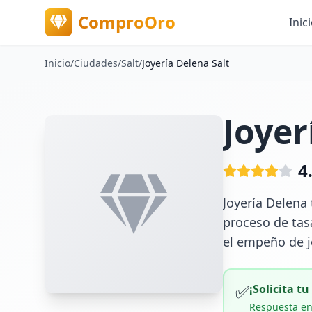
ComproOro
Inic
Inicio
/
Ciudades
/
Salt
/
Joyería Delena Salt
Joyer
4
Joyería Delena
proceso de tas
el empeño de j
✅
¡Solicita t
Respuesta en