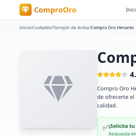
ComproOro
Inic
Inicio
/
Ciudades
/
Torrejón de Ardoz
/
Compro Oro Henares
Comp
4
Compro Oro Hen
de ofrecerte e
calidad.
✅
¡Solicita t
Respuesta en