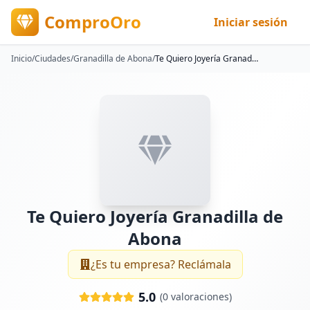
ComproOro
Iniciar sesión
Inicio
/
Ciudades
/
Granadilla de Abona
/
Te Quiero Joyería Granadilla de Abona
Te Quiero Joyería Granadilla de
Abona
¿Es tu empresa? Reclámala
5.0
(
0
valoraciones)