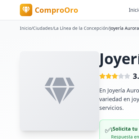
ComproOro
Inic
Inicio
/
Ciudades
/
La Línea de la Concepción
/
Joyería Aurora
Joyer
3
En Joyería Aur
variedad en joy
servicios.
✅
¡Solicita t
Respuesta en