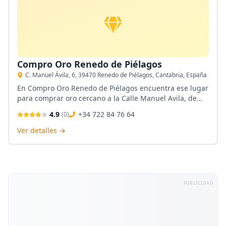
Compro Oro Renedo de Piélagos
C. Manuel Ávila, 6, 39470 Renedo de Piélagos, Cantabria, España
En Compro Oro Renedo de Piélagos encuentra ese lugar
para comprar oro cercano a la Calle Manuel Avila, de
Piélago. Su local tiene un espacio privado y visible para
4.9
+34 722 84 76 64
(
0
)
la tasación del oro y plata, ofrece una tasación máxima
con pago directo.
Ver detalles →
PUBLICIDAD