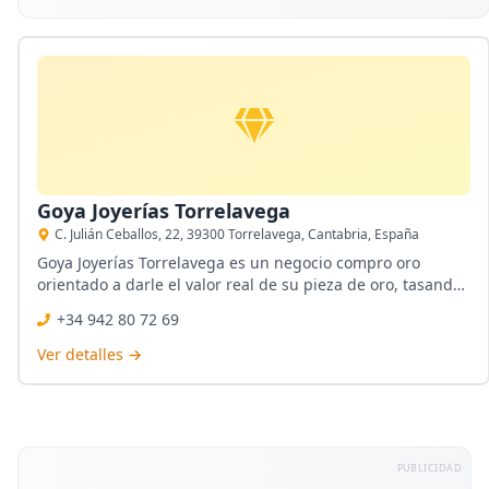
Goya Joyerías Torrelavega
C. Julián Ceballos, 22, 39300 Torrelavega, Cantabria, España
Goya Joyerías Torrelavega es un negocio compro oro
orientado a darle el valor real de su pieza de oro, tasando
a la vista, con un presupuesto orientado al máximo valor.
+34 942 80 72 69
Son casas de empeño y disponen de una galería online
con diseños únicos de oro y plata.
Ver detalles →
PUBLICIDAD