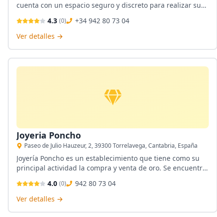
cuenta con un espacio seguro y discreto para realizar su
tasación de oro y plata. Sus profesionales le guiarán en
4.3
+34 942 80 73 04
(
0
)
cada etapa del proceso, garantizando la máxima
valoración del oro. También son joyería.
Ver detalles →
Joyeria Poncho
Paseo de Julio Hauzeur, 2, 39300 Torrelavega, Cantabria, España
Joyería Poncho es un establecimiento que tiene como su
principal actividad la compra y venta de oro. Se encuentra
ubicada en Torrelavega, Cantabria. Sus empleados son
4.0
942 80 73 04
(
0
)
capaces de otorgar un trato adaptado a cada visitante.
Posee un servicio de compra y venta de oro y plata.
Ver detalles →