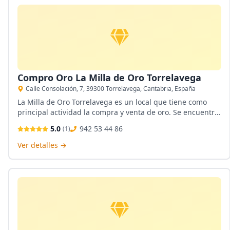
Compro Oro La Milla de Oro Torrelavega
Calle Consolación, 7, 39300 Torrelavega, Cantabria, España
La Milla de Oro Torrelavega es un local que tiene como
principal actividad la compra y venta de oro. Se encuentra
ubicada en Vigo, Pontevedra. Es parte de la compañía La
5.0
942 53 44 86
(
1
)
Milla de Oro la cual posee mas de 70 tiendas a lo largo y
ancho del territorio nacional. Servicios principales empeño
Ver detalles →
y compra de oro.