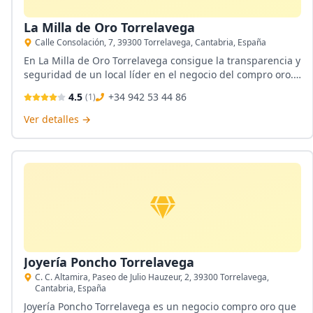
La Milla de Oro Torrelavega
Calle Consolación, 7, 39300 Torrelavega, Cantabria, España
En La Milla de Oro Torrelavega consigue la transparencia y
seguridad de un local líder en el negocio del compro oro.
Su personal está altamente capacitado para ofrecerle la
4.5
+34 942 53 44 86
(
1
)
tasación directa más beneficiosa del precio del oro.
Reciben todo tipo de oro.
Ver detalles →
Joyería Poncho Torrelavega
C. C. Altamira, Paseo de Julio Hauzeur, 2, 39300 Torrelavega,
Cantabria, España
Joyería Poncho Torrelavega es un negocio compro oro que