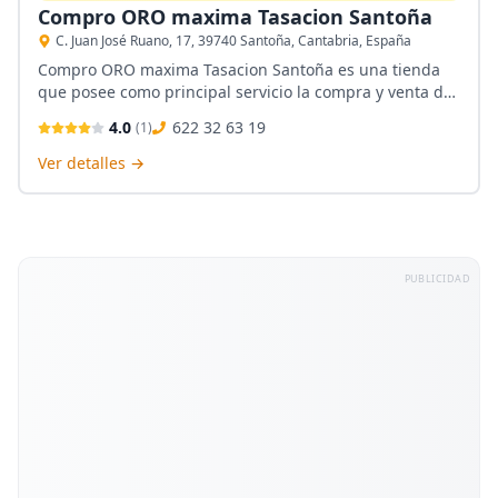
Compro ORO maxima Tasacion Santoña
C. Juan José Ruano, 17, 39740 Santoña, Cantabria, España
Compro ORO maxima Tasacion Santoña es una tienda
que posee como principal servicio la compra y venta de
oro. Se encuentra ubicada en Santoña, Cantabria. Entre
4.0
622 32 63 19
(
1
)
sus empleados se encuentra un personal altamente
cualificado. Permite la compra y venta de oro y plata.
Ver detalles →
PUBLICIDAD