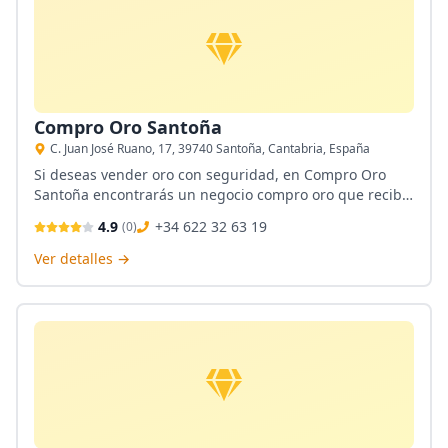
Compro Oro Santoña
C. Juan José Ruano, 17, 39740 Santoña, Cantabria, España
Si deseas vender oro con seguridad, en Compro Oro
Santoña encontrarás un negocio compro oro que recibe
todo tipo de oro, con un espacio diseñado para
4.9
+34 622 32 63 19
(
0
)
garantizar la discreción del proceso. Ofrecen el precio
diario más alto del oro, un presupuesto gratuito y
Ver detalles →
atención personalizada.