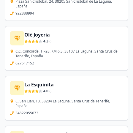
Plaza San Cristóbal, 24, 38205 San Cristóbal de La Laguna,
España
922888994
Olé Joyería
4.3
(
)
C.C. Concorde, TF-28, KM 6.3, 38107 La Laguna, Santa Cruz de
Tenerife, España
627517152
La Esquinita
4.0
(
)
C. San Juan, 13, 38204 La Laguna, Santa Cruz de Tenerife,
España
34822055673