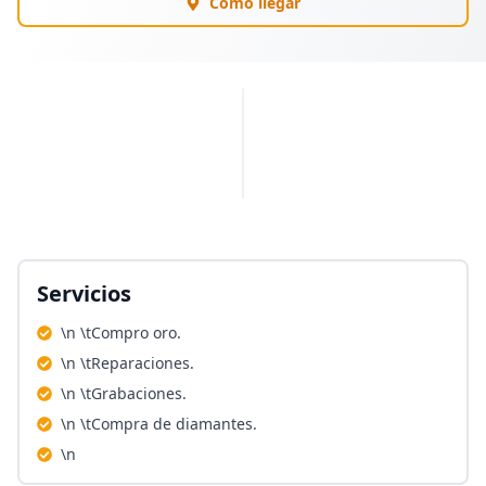
Cómo llegar
PUBLICIDAD
Servicios
\n \tCompro oro.
\n \tReparaciones.
\n \tGrabaciones.
\n \tCompra de diamantes.
\n